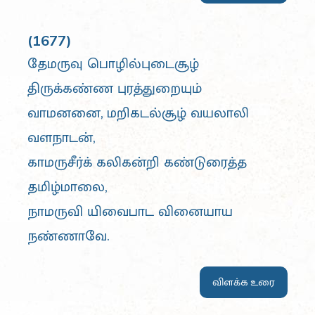
(1677)
தேமருவு பொழில்புடைசூழ்
திருக்கண்ண புரத்துறையும்
வாமனனை, மறிகடல்சூழ் வயலாலி
வளநாடன்,
காமருசீர்க் கலிகன்றி கண்டுரைத்த
தமிழ்மாலை,
நாமருவி யிவைபாட வினையாய
நண்ணாவே.
விளக்க உரை