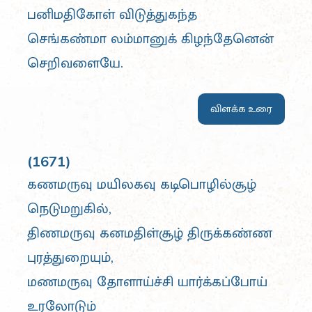
பனிமதிகோள் விடுத்துகந்த
செங்கண்மா லம்மானுக் கிழந்தேனென்
செறிவளையே.
விளக்க உரை
(1671)
கணமருவு மயிலகவு கடிபொழில்சூழ்
நெடுமறுகில்,
திணமருவு கனமதிள்சூழ் திருக்கண்ண
புரத்துறையும்,
மணமருவு தோளாய்ச்சி யார்க்கப்போய்
உரலோடும்