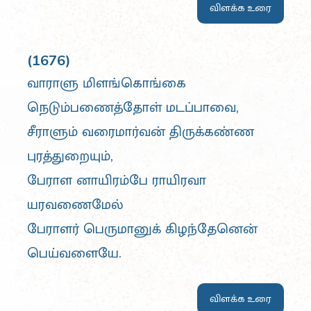
விளக்க உரை
(1676)
வாராளு மிளங்கொங்கை
நெடும்பணைத்தோள் மடப்பாவை,
சீராளும் வரைமார்வன் திருக்கண்ண
புரத்துறையும்,
பேராள னாயிரம்பே ராயிரவா
யரவணைமேல்
பேராளர் பெருமானுக் கிழந்தேனென்
பெய்வளையே.
விளக்க உரை