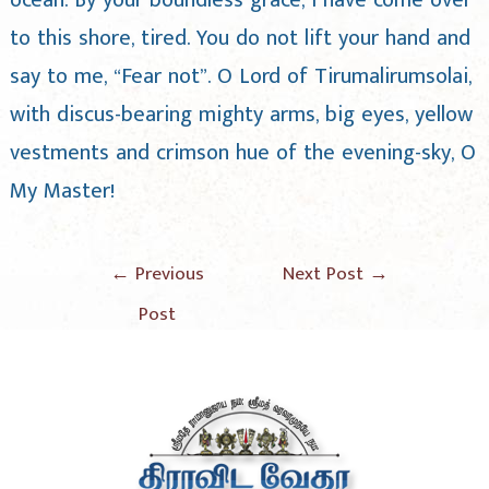
ocean. By your boundless grace, I have come over
to this shore, tired. You do not lift your hand and
say to me, “Fear not”. O Lord of Tirumalirumsolai,
with discus-bearing mighty arms, big eyes, yellow
vestments and crimson hue of the evening-sky, O
My Master!
←
Previous
Next Post
→
Post