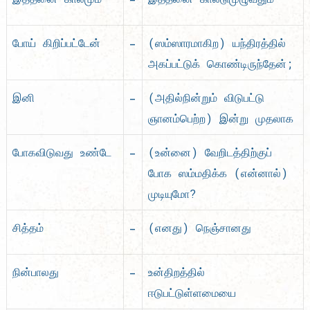
–
போய் கிறிப்பட்டேன்
(ஸம்ஸாரமாகிற) யந்திரத்தில்
அகப்பட்டுக் கொண்டிருந்தேன்;
–
இனி
(அதில்நின்றும் விடுபட்டு
ஞானம்பெற்ற) இன்று முதலாக
–
போகவிடுவது உண்டே
(உன்னை) வேறிடத்திற்குப்
போக ஸம்மதிக்க (என்னால்)
முடியுமோ?
–
சித்தம்
(எனது) நெஞ்சானது
–
நின்பாலது
உன்திறத்தில்
ஈடுபட்டுள்ளமையை