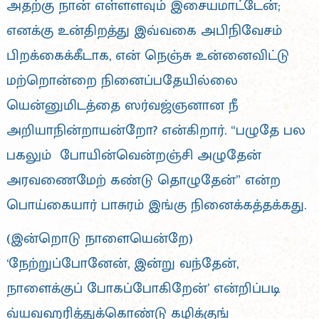
அதற்கு நான் எள்ளளவும் இசையமாட்டேன்;
எனக்கு உன்திறத்து இவ்வகை அபிநிவேசம்
பிறக்கைக்கீடாக, என் நெஞ்சு உன்னைவிட்டு
மற்றொன்றை நினைப்பதேயில்லை
யென்னுமிடத்தை ஸர்வஜ்ஞனான நீ
அறியாநின்றாயன்றோ? என்கிறார். “பழுதே பல
பகலும் போயின்வென்றஞ்சி அழுதேன்
அரவணைமேற் கண்டு தொழுதேன்” என்ற
பொய்கையார் பாசுரம் இங்கு நினைக்கத்தக்கது.
(இன்றொடு நாளையென்றே)
‘நேற்றுப்போனேன், இன்று வந்தேன்,
நாளைக்குப் போகப்போகிறேன்’ என்றிப்படி
வ்யவஹரித்துக்கொண்டு கழிக்குங்