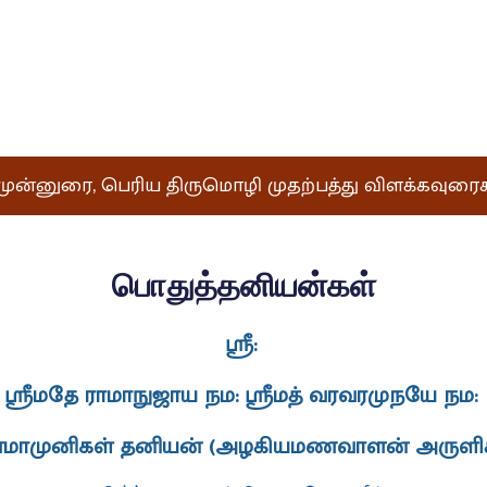
் முன்னுரை, பெரிய திருமொழி முதற்பத்து விளக்கவுரைகள்
பொதுத்தனியன்கள்
ஸ்ரீ:
ஸ்ரீமதே ராமாநுஜாய நம: ஸ்ரீமத் வரவரமுநயே நம:
ாமுனிகள் தனியன் (அழகியமணவாளன் அருளிச்