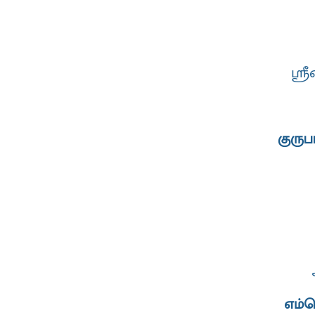
ஸ்
குருப
எம்ப