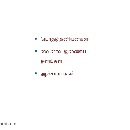
பொதுத்தனியன்கள்
வைணவ இணைய
தளங்கள்
ஆச்சார்யர்கள்
media.in