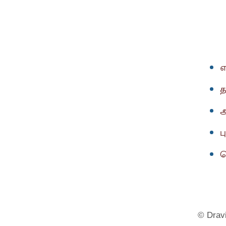
எ
த
அ
ப
த
© Dravi