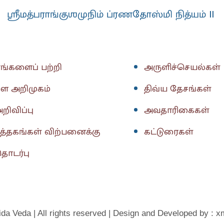
ஸ்ரீமத்பராங்குஶமுநிம் ப்ரணதோஸ்மி நித்யம் II
ங்களைப் பற்றி
அருளிச்செயல்கள்
ள அறிமுகம்
திவ்ய தேசங்கள்
றிவிப்பு
அவதாரிகைகள்
ுத்தகங்கள் விற்பனைக்கு
கட்டுரைகள்
ொடர்பு
da Veda | All rights reserved | Design and Developed by : x