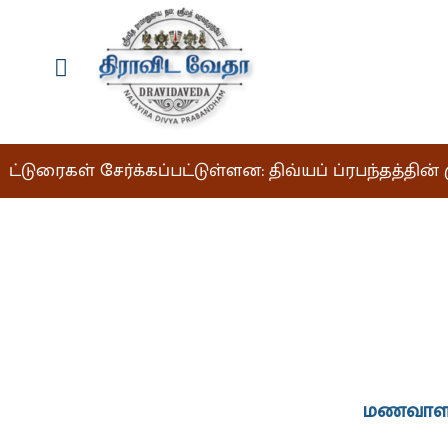
 கட்டுரைகள் சேர்க்கப்பட்டுள்ளன: திவ்யப் ப்ரபந்தத்தின
மணவாளம