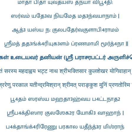
மாதா பிதா யுவதயஸ் தநயா விபூ4தி:
ஸர்வம் யதே3வ நியமேத மத3ந்வயாநாம் |
ஆத்3 யஸ்ய ந: குலபதேர்வகுளாபி4ராமம்
ஸ்ரீமத் தத3ங்க்4ரியுக3ளம் ப்ரணமாமி மூர்த்4நா ||
கள் உடையவர் தனியன் (ஸ்ரீ பராசரபட்டர் அருளிச்
ूतं सरस्य महदाह्वय भट्ट नाथ श्रीभक्तिसार कुलशेखर योगिवाहान
रिरेणु परकाल यतीन्द्रमिश्रान् श्रीमत् पराङ्कुश मुनिं प्रणतोस्मि 
பூ4தம் ஸரஸ்ய மஹதா3ஹ்வய ப4ட்டநாத2
ஸ்ரீப4க்திஸார குலஶேக2ர யோகி3 வாஹாந் |
ப4க்தாங்க்4ரிரேணு பரகால யதீந்த்3ர மிஶ்ராந்