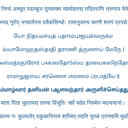
 नित्यं अच्युत पदाम्बुज युग्मरुक्म व्यामोहतस् तदितराणि त्रुणाय मेन
्मद् गुरोर् भगवतोस्य दयैकसिन्धोः रामानुजस्य चरणौ शरणं प्रपद्य
யோ நித்யமச்யுத பதா3ம்பு3ஜயுக்3மருக்ம
வ்யாமோஹதஸ்த3தி தராணி த்ருணாய் மேநே |
அஸ்மத்3கு3ரோர் ப4க3வதோSஸ்ய த3யைகஸிந்தோ
ராமாநுஜஸ்ய சரணௌ ஶரணம் ப்ரப3த்யே ||
ம்மாழ்வார் தனியன் (ஆளவந்தார் அருளிச்செய்தது
माता पिता युवतयस् तनया विभूतिः सर्वं यदेव नियमेन मदन्वयानां।
्यस्य नः कुलपतेर् वकुळाभिरामं श्रीमत् तदति युगळं प्रणमामि मूर्ध