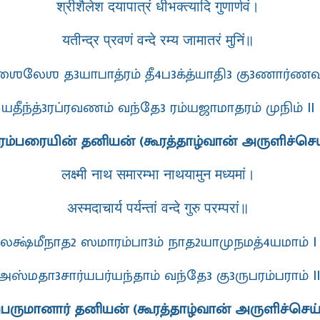
श्रीशैलेश दयापात्रं धीभक्त्यादि गुणार्णवं।
यतीन्द्र प्रवणं वन्दे रम्य जामातरं मुनिं॥
ரீஶைலேஶ த
3
யாபாத்ரம் தீ
4
ப3க்த்யாதி
3
கு
3
ணார்ணவம
யதீந்த
்3
ரப்ரவணம் வந்தே
3
ரம்யஜாமாதரம் முநிம் II
ரம்பரையின் தனியன் (கூரத்தாழ்வான் அருளிச்செய
लक्ष्मी नाथ समारम्भा नाथयामुन मध्यमां।
अस्मदाचार्य पर्यन्तां वन्दे गुरु परम्परां॥
லக்ஷ்மீநாத2 ஸமாரம்பா3ம் நாத2யாமுநமத்4யமாம் I
அஸ்மதா3சார்யபர்யந்தாம் வந்தே3 கு3ருபரம்பராம் II
ெருமானார் தனியன் (கூரத்தாழ்வான் அருளிச்செய்