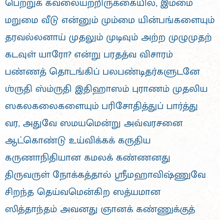
பெற்றுக் கவலையற்றிருக்கையில், இம்மை
மறுமை வீடு என்னும் மும்மை யின்பங்களையும்
தரவல்லனாய் முதலும் முடிவும் அற்ற முழுமுதற்
கடவுள் யாரோ? என்று பரதத்வ விசாரம்
பண்ணத் தொடங்கிப் பலபண்டிதர்களுடனே
ஶ்ருதி ஸ்ம்ருதி இதிஹாஸம் புராணம் முதலிய
ஸகலகலைகளையும் பரிசோதித்துப் பார்த்து
வர, அதுவே ஸமயமென்று அவ்வரசனை
ஆட்கொண்டு உய்விக்கக் கருதிய
கருணாநிதியான கமலக் கண்ணனது
திருவருள் நோக்கத்தால் ஸ்ரீமஹாவிஷ்ணுவே
சிறந்த தெய்வமென்கிற ஸத்யமான
ஸித்தாந்தம் அவனது ஞானக் கண்ணுக்குத்