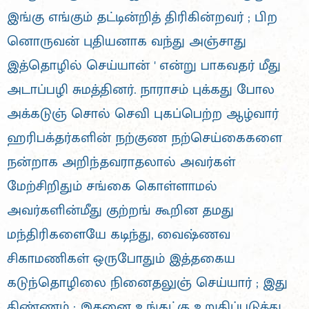
இங்கு எங்கும் தட்டின்றித் திரிகின்றவர் ; பிற
னொருவன் புதியனாக வந்து அஞ்சாது
இத்தொழில் செய்யான் ' என்று பாகவதர் மீது
அடாப்பழி சுமத்தினர். நாராசம் புக்கது போல
அக்கடுஞ் சொல் செவி புகப்பெற்ற ஆழ்வார்
ஹரிபக்தர்களின் நற்குண நற்செய்கைகளை
நன்றாக அறிந்தவராதலால் அவர்கள்
மேற்சிறிதும் சங்கை கொள்ளாமல்
அவர்களின்மீது குற்றங் கூறின தமது
மந்திரிகளையே கடிந்து, வைஷ்ணவ
சிகாமணிகள் ஒருபோதும் இத்தகைய
கடுந்தொழிலை நினைதலுஞ் செய்யார் ; இது
திண்ணம் ; இதனை உங்கட்கு உறுதிப்படுத்து