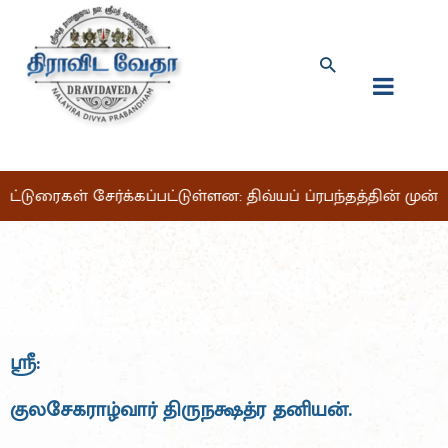
ட்டுரைகள் சேர்க்கப்பட்டுள்ளன: திவ்யப் ப்ரபந்தத்தின் முன்ன
ஸ்ரீ:
குலசேகராழ்வார் திருநக்ஷத்ர தனியன்.