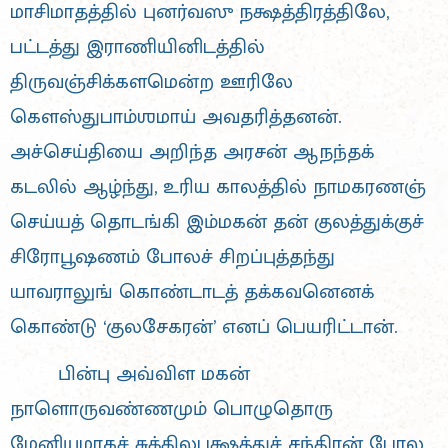
மாசிமாதத்தில் புனர்வஸு நக்ஷத்திரத்திலே,
பட்டத்து இராணியினிடத்தில்
திருவஞ்சிக்களமென்ற ஊரிலே
கௌஸ்துபாம்ஶமாய் அவதரித்தனன்.
அச்செய்தியை அறிந்த அரசன் ஆநந்தக்
கடலில் ஆழ்ந்து, உரிய காலத்தில் நாமகரணஞ்
செய்யத் தொடங்கி இம்மகன் தன் குலத்துக்குச்
சிரோபூஷணம் போலச் சிறப்புத்தந்து
யாவராலுங் கொண்டாடத் தக்கவனெனக்
கொண்டு ‘குலசேகரன்’ எனப் பெயரிட்டான்.
பின்பு அவ்விள மகன்
நாளொருவண்ணமும் பொழுதொரு
மேனியுமாகச் சுக்கிலபக்ஷத்துச் சந்திரன் போல