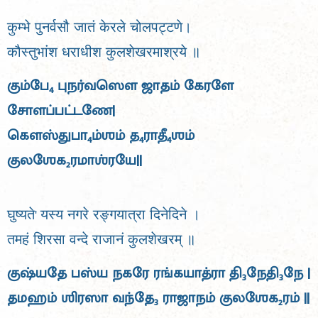
कुम्भे पुनर्वसौ जातं केरले चोलपट्टणे।
कौस्तुभांश धराधीश कुलशेखरमाश्रये ॥
கும்பே
புநர்வஸௌ ஜாதம் கேரளே
4
சோளப்பட்டணே|
கௌஸ்துபா
ம்ஶம் த
ராதீ
ஶம்
4
4
4
குலஶேக
ரமாஶ்ரயே||
2
घुष्यते' यस्य नगरे रङ्गयात्रा दिनेदिने ।
तमहं शिरसा वन्दे राजानं कुलशेखरम् ॥
குஷ்யதே பஸ்ய நகரே ரங்கயாத்ரா தி
நேதி
நே |
3
3
தமஹம் ஶிரஸா வந்தே
ராஜாநம் குலஶேக
ரம் ||
3
2