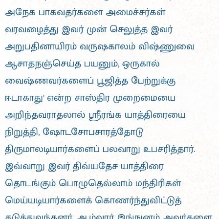
அநேக பாகவதர்களை அமைச்சர்கள்
வரவழைத்து இவர் முன் செலுத்த இவர்
அறுபதினாயிரம் வருஷகாலம் விஷ்ணுவை
ஆசாதநஞ்செய்த பயனும், ஒருகால்
வைஷ்ணவர்களைப் பூஜித்த பேற்றுக்கு
ஈடாகாது' என்ற சாஸ்திர முறைமையை
அறிந்தவராதலால் ஸ்ரீரங்க யாத்திரையை
நிறுத்தி, ஷோடசோபசாரத்தோடு
திருமாலடியார்களைப் பலவாறு உபசரித்தார்.
இவ்வாறு இவர் திவ்யதேச யாத்திரை
தொடங்கும் பொழுதெல்லாம் மந்திரிகள்
மெய்யடியார்களைக் கொணர்ந்துவிட்டுத்
தடுத்துவந்தனர். ஆழ்வார் இங்ஙனம் அவர்களை