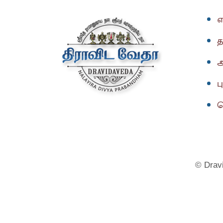
எ
த
அ
ப
த
© Dravi