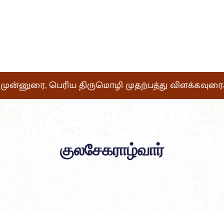
ின் முன்னுரை, பெரிய திருமொழி முதற்பத்து விளக்கவுரைகள
குலசேகராழ்வார்