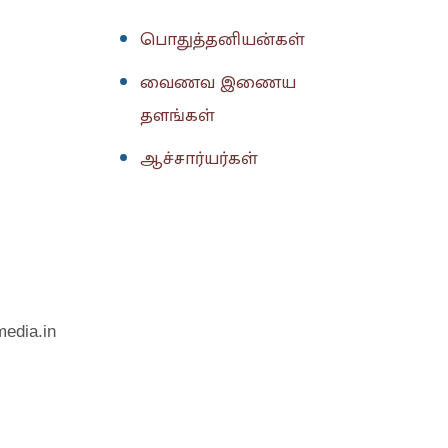
பொதுத்தனியன்கள்
வைணவ இணைய
தளங்கள்
ஆச்சார்யர்கள்
media.in